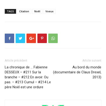
TAGS
Citation
Noêl
Voeux
Article précédent
Article suivant
La chronique de … Fabienne
Au bord du monde
DESSEUX – #211 Sur la
(documentaire de Claus Drexel,
branche – #212 En avoir. Ou
2013)
pas. – #213 Cumul – #214 Le
père Noël est une ordure