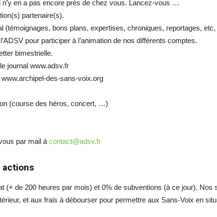
’il n’y en a pas encore près de chez vous. Lancez-vous …
ion(s) partenaire(s).
al (témoignages, bons plans, expertises, chroniques, reportages, etc
l’ADSV pour participer à l’animation de nos différents comptes.
tter bimestrielle.
 le journal www.adsv.fr
ion www.archipel-des-sans-voix.org
tion (course des héros, concert, …)
-vous par mail à
contact@adsv.fr
 actions
 (+ de 200 heures par mois) et 0% de subventions (à ce jour). Nos seu
xtérieur, et aux frais à débourser pour permettre aux Sans-Voix en situ