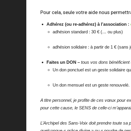
Pour cela, seule votre aide nous permettra
Adhérez (ou re-adhérez) à l’association :
adhésion standard : 30 € (… ou plus)
adhésion solidaire : à partir de 1 € (sans ju
Faites un DON –
tous vos dons bénéficient 
Un don ponctuel est un geste solidaire qu
Un don mensuel est un geste renouvelé. Il
A titre personnel, je profite de ces vœux pour 
pour cette cause, le SENS de celle-ci m’apparaît
L’Archipel des Sans-Voix doit prendre toute sa
quelconque « grâce divine » ou « poudre de per