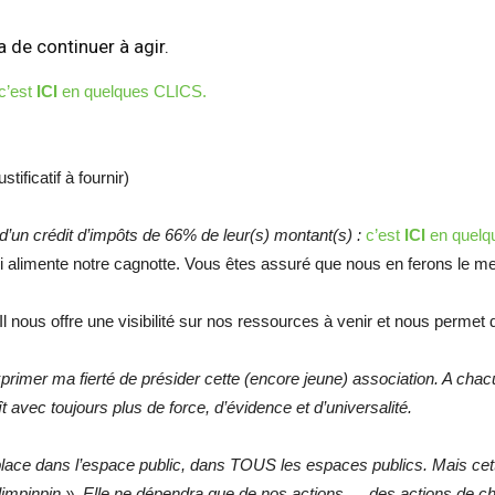
 de continuer à agir.
c’est
ICI
en quelques CLICS.
stificatif à fournir)
d’un crédit d’impôts de 66% de leur(s) montant(s) :
c’est
ICI
en quelq
i alimente notre cagnotte. Vous êtes assuré que nous en ferons le me
 nous offre une visibilité sur nos ressources à venir et nous permet d
exprimer ma fierté de présider cette (encore jeune) association. A ch
 avec toujours plus de force, d’évidence et d’universalité.
 place dans l’espace public, dans TOUS les espaces publics. Mais cet
limpinpin ». Elle ne dépendra que de nos actions … des actions de c