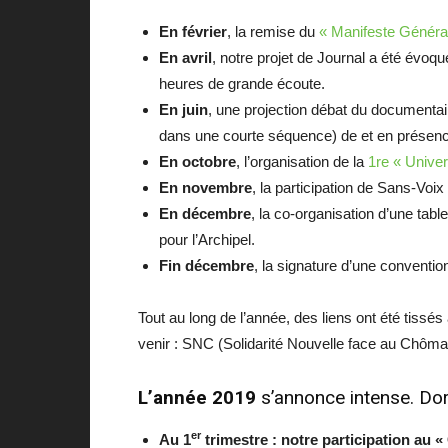
En février
, la remise du
« Manifeste Générat
En avril
, notre projet de Journal a été év
heures de grande écoute.
En juin
, une projection débat du documenta
dans une courte séquence) de et en présenc
En octobre
, l’organisation de la
1re « Unive
En novembre
, la participation de Sans-Voix
En décembre
, la co-organisation d’une t
pour l’Archipel.
Fin décembre
, la signature d’une conventi
Tout au long de l’année, des liens ont été tiss
venir : SNC (Solidarité Nouvelle face au Chôm
L’année 2019
s’annonce intense. Dor
er
Au 1
trimestre : notre participation au 