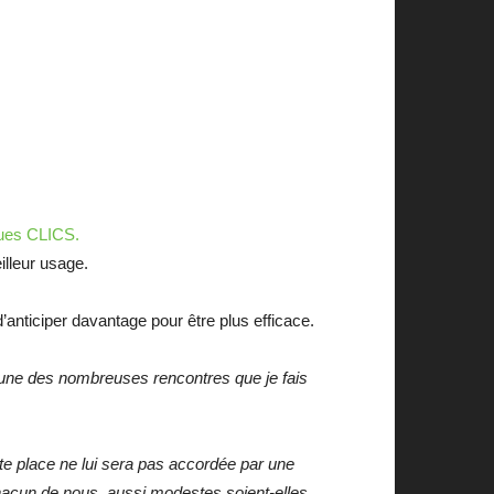
ues CLICS.
illeur usage.
’anticiper davantage pour être plus efficace.
acune des nombreuses rencontres que je fais
te place ne lui sera pas accordée par une
hacun de nous, aussi modestes soient-elles.