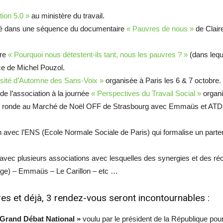
ion 5.0 »
au ministère du travail.
oqué dans une séquence du documentaire
« Pauvres de nous »
de Claire
ire
« Pourquoi nous détestent-ils tant, nous les pauvres ? »
(dans lequ
e de Michel Pouzol.
rsité d’Automne des Sans-Voix »
organisée à Paris les 6 & 7 octobre.
 de l’association à la journée
« Perspectives du Travail Social »
organ
able ronde au Marché de Noël OFF de Strasbourg avec Emmaüs et ATD
on avec l’ENS (Ecole Normale Sociale de Paris) qui formalise un part
és avec plusieurs associations avec lesquelles des synergies et des r
age) – Emmaüs – Le Carillon – etc …
es et déjà, 3 rendez-vous seront incontournables :
« Grand Débat National »
voulu par le président de la République po