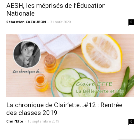
AESH, les méprisés de l’Éducation
Nationale
Sébastien CAZAUBON
-
31 août 2020
0
La chronique de Clair’ette…#12 : Rentrée
des classes 2019
Clair'Ette
-
16 septembre 2019
0