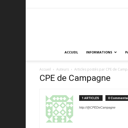
ACCUEIL
INFORMATIONS
P
Accueil
Auteurs
Articles postés par CPE de Cam
CPE de Campagne
1 ARTICLES
0 Commentai
http://@CPEDeCampagne