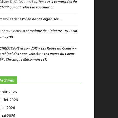
Soutien aux 4 camarades du
Olivier DUCLOS
dans
CMPP qui ont refusé la vaccination
Vol en bande organisée …
mgvoiles
dans
La chronique de Clair’ette…#19 : Un
Zebra75
dans
an après
CHRISTOPHE et son VDIS « Les Roues du Coeur » –
Archipel des Sans-Voix
Les Roues du Coeur
dans
#7 : Chronique Mâconnaise (1)
Archives
août 2026
juillet 2026
juin 2026
mai 2026