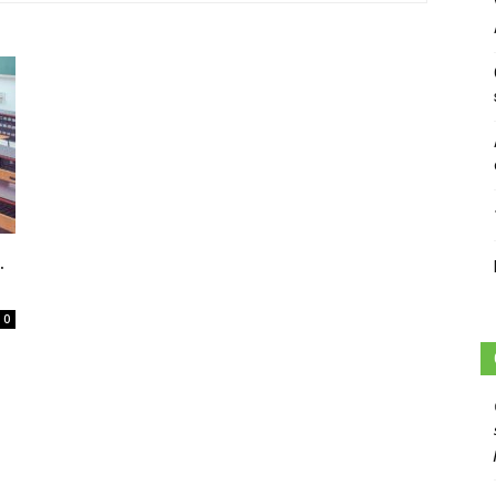
sans-
voix
.
0