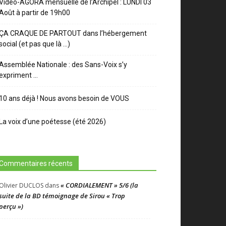
Video-AGORA mensuelle de l’Archipel : LUNDI 03
Août à partir de 19h00
ÇA CRAQUE DE PARTOUT dans l’hébergement
social (et pas que là …)
Assemblée Nationale : des Sans-Voix s’y
expriment …
10 ans déjà ! Nous avons besoin de VOUS
La voix d’une poétesse (été 2026)
Commentaires récents
« CORDIALEMENT » 5/6 (la
Olivier DUCLOS
dans
suite de la BD témoignage de Sirou « Trop
perçu »)