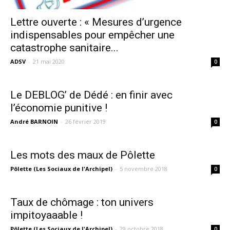
Lettre ouverte : « Mesures d’urgence
indispensables pour empêcher une
catastrophe sanitaire...
ADSV
-
21 mai 2020
0
Le DEBLOG’ de Dédé : en finir avec
l’économie punitive !
André BARNOIN
-
26 février 2019
0
Les mots des maux de Pôlette
Pôlette (Les Sociaux de l'Archipel)
-
5 novembre 2018
0
Taux de chômage : ton univers
impitoyaaable !
Pôlette (Les Sociaux de l'Archipel)
-
29 octobre 2018
0