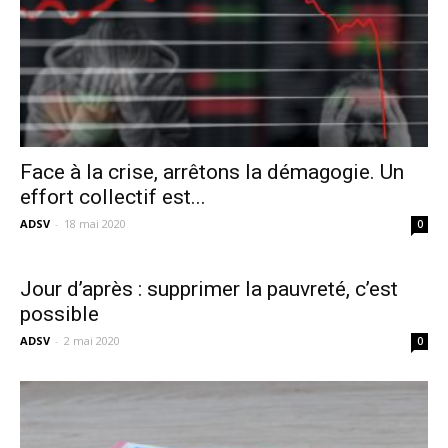
Face à la crise, arrêtons la démagogie. Un
effort collectif est...
ADSV
-
18 mai 2020
0
Jour d’après : supprimer la pauvreté, c’est
possible
ADSV
-
2 mai 2020
0