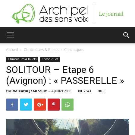
Archipel
Accueil
Chroniques & Billets
Chroniques
Chroniques & Billets
Chroniques
des
SOLITOUR – Etape 6
(Avignon) : « PASSERELLE »
Par
Valentin Jeancourt
-
4 juillet 2018
2343
0
sans-
voix