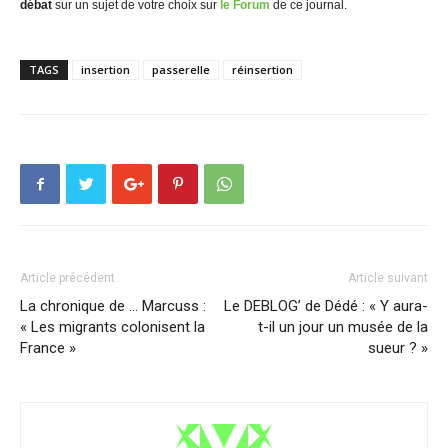
débat
sur un sujet de votre choix sur
le Forum
de ce journal.
TAGS
insertion
passerelle
réinsertion
Article précédent
Article suivant
La chronique de … Marcuss :
Le DEBLOG’ de Dédé : « Y aura-
« Les migrants colonisent la
t-il un jour un musée de la
France »
sueur ? »