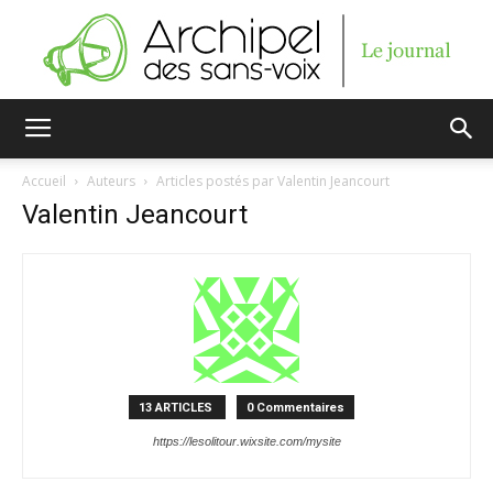
Archipel
Accueil
Auteurs
Articles postés par Valentin Jeancourt
Valentin Jeancourt
des
sans-
13 ARTICLES
0 Commentaires
voix
https://lesolitour.wixsite.com/mysite