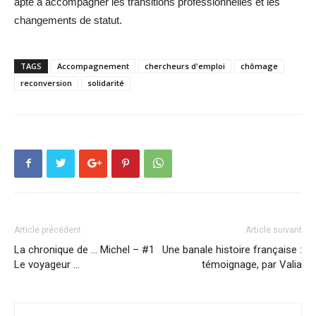
apte à accompagner les transitions professionnelles et les
changements de statut.
TAGS
Accompagnement
chercheurs d'emploi
chômage
reconversion
solidarité
Article précédent
Article suivant
La chronique de … Michel – #1
Une banale histoire française :
Le voyageur …
témoignage, par Valia