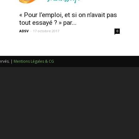
sans-
« Pour l’emploi, et si on n’avait pas
tout essayé ? » par...
ADSV
-
17 octobre 2017
0
voix
ervés. |
Mentions Légales & CG