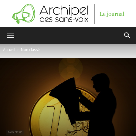
Archipel
Accueil
Non classé
des
sans-
voix
Non classé