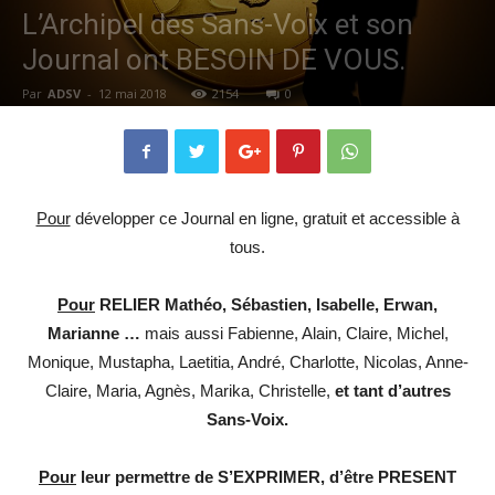
L’Archipel des Sans-Voix et son
Journal ont BESOIN DE VOUS.
Par
ADSV
-
12 mai 2018
2154
0
Pour
développer ce Journal en ligne, gratuit et accessible à
tous.
Pour
RELIER Mathéo, Sébastien, Isabelle, Erwan,
Marianne …
mais aussi Fabienne, Alain, Claire, Michel,
Monique, Mustapha, Laetitia, André, Charlotte, Nicolas, Anne-
Claire, Maria, Agnès, Marika, Christelle,
et tant d’autres
Sans-Voix.
Pour
leur permettre de S’EXPRIMER, d’être PRESENT