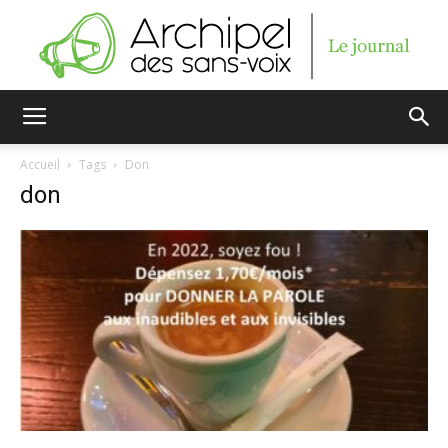
Archipel
Accueil
Tags
Don
don
des
sans-
voix