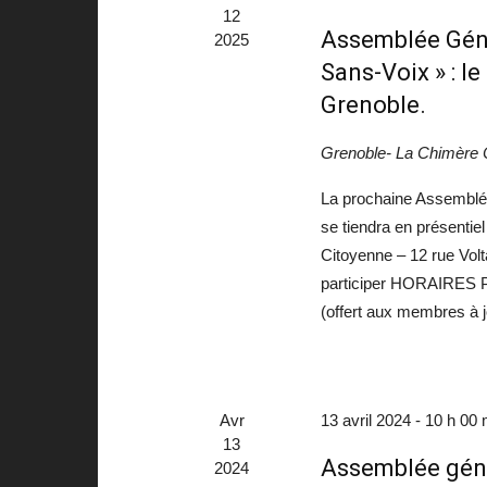
12
Assemblée Génér
2025
Sans-Voix » : l
Grenoble.
Grenoble- La Chimère 
La prochaine Assemblée
se tiendra en présentie
Citoyenne – 12 rue Vo
participer HORAIRES P
(offert aux membres à j
Avr
13 avril 2024 - 10 h 00 
13
Assemblée gén
2024