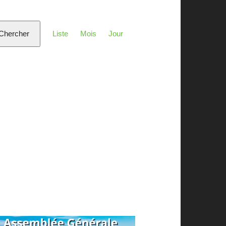
Navigation
de
Chercher
Liste
Mois
Jour
vues
Évènement