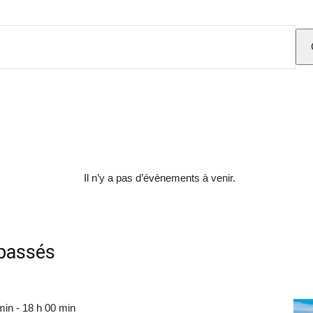
sans-
voix
Il n’y a pas d’évènements à venir.
passés
min
-
18 h 00 min