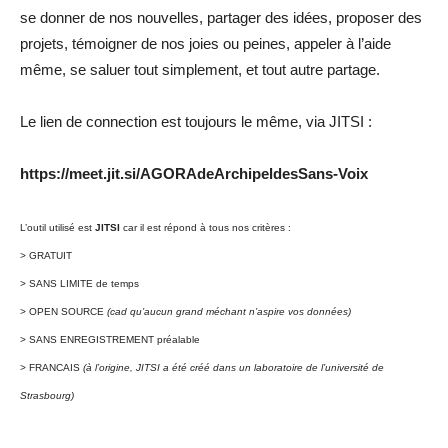
se donner de nos nouvelles, partager des idées, proposer des
projets, témoigner de nos joies ou peines, appeler à l’aide
même, se saluer tout simplement, et tout autre partage.
Le lien de connection est toujours le même, via JITSI :
https://meet.jit.si/AGORAdeArchipeldesSans-Voix
L’outil utilisé est
JITSI
car il est répond à tous nos critères :
> GRATUIT
> SANS LIMITE de temps
> OPEN SOURCE
(cad qu’aucun grand méchant n’aspire vos données)
> SANS ENREGISTREMENT préalable
> FRANCAIS
(à l’origine, JITSI a été créé dans un laboratoire de l’université de
Strasbourg)