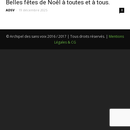
Belles fêtes de Noêl à toutes et à tous.
ADSV
-
19 décembre 2025
0
© Archipel des sans voix 2016 / 2017 | Tous droits réservés. |
Mentions
Légales & CG