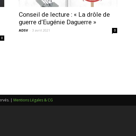
sans-
Conseil de lecture : « La drôle de
guerre d’Eugénie Daguerre »
ADSV
-
3 avril 2021
0
0
voix
ervés. |
Mentions Légales & CG