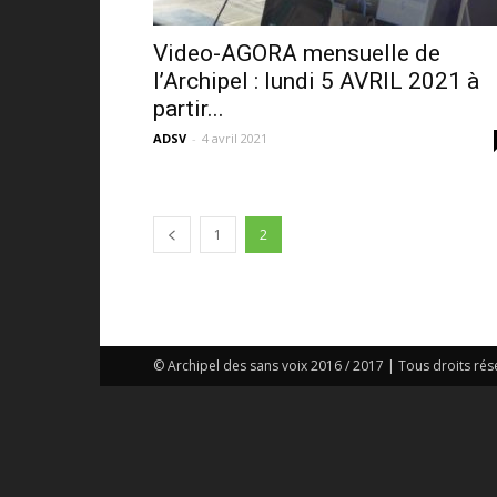
Video-AGORA mensuelle de
l’Archipel : lundi 5 AVRIL 2021 à
partir...
ADSV
-
4 avril 2021
1
2
© Archipel des sans voix 2016 / 2017 | Tous droits rés