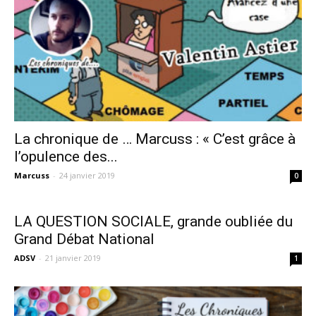
La chronique de … Marcuss : « C’est grâce à
l’opulence des...
Marcuss
-
24 janvier 2019
0
LA QUESTION SOCIALE, grande oubliée du
Grand Débat National
ADSV
-
21 janvier 2019
1