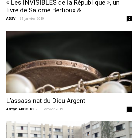
« Les INVISIBLES de la République », un
livre de Salomé Berlioux &...
ADSV
-
31 janvier 2019
0
L’assassinat du Dieu Argent
Adzyn ABDOUCI
-
30 janvier 2019
0