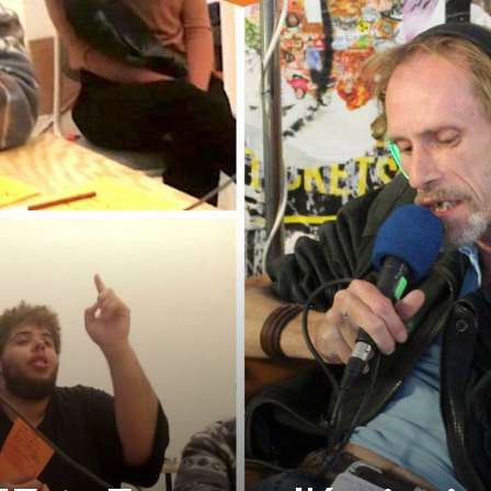
sans-
voix