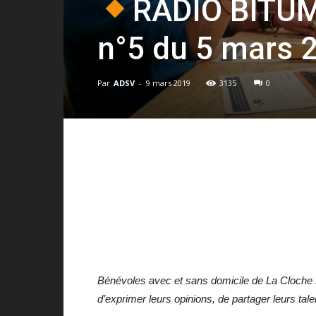
RADIO BITU
n°5 du 5 mars 
Par
ADSV
-
9 mars 2019
3135
0
Bénévoles avec et sans domicile de La Cloche s
d’exprimer leurs opinions, de partager leurs t