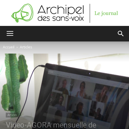
Archipel
Accueil
Articles
des
sans-
voix
Articles
Video-AGORA mensuelle de