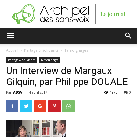
Archipel
Accueil
Partage & Solidarité
Témoignages
Partage & Solidarité
Témoignages
des
Un Interview de Margaux
Gilquin, par Philippe DOUALE
Par
ADSV
-
14 avril 2017
1975
0
sans-
voix