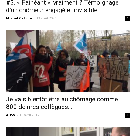
#3. « Fainéant », vraiment ? Témoignage
d’un chômeur engagé et invisible
Michel Catoire
-
13 août 2025
0
Je vais bientôt être au chômage comme
800 de mes collègues...
ADSV
-
16 avril 2017
0