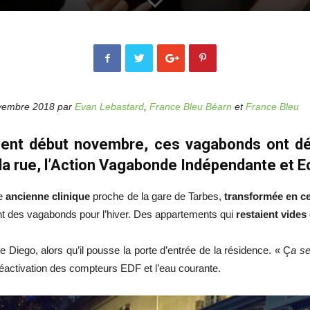
ovembre 2018 p
ar
Evan Lebastard
,
France Bleu Béarn
et
France Bleu
iment début novembre, ces vagabonds ont dé
la rue, l’Action Vagabonde Indépendante et E
te
ancienne clinique
proche de la gare de Tarbes,
transformée en c
nt des vagabonds pour l’hiver. Des appartements qui
restaient vides
ue Diego, alors qu’il pousse la porte d’entrée de la résidence. « Ç
a se
réactivation des compteurs EDF et l’eau courante.