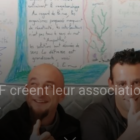
sans-
voix
F créent leur associati
»