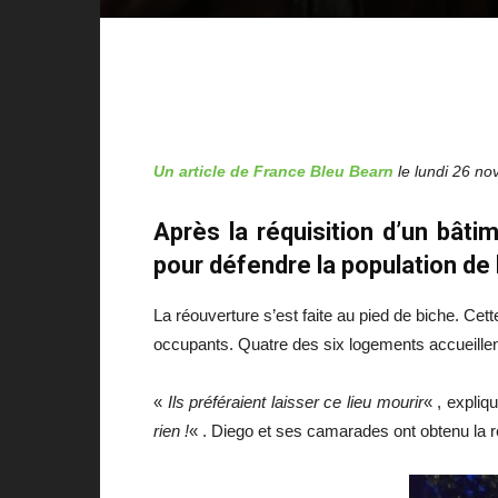
Un article de France Bleu Bearn
le
lundi 26 n
Après la réquisition d’un bât
pour défendre la population de 
La réouverture s’est faite au pied de biche. Cet
occupants. Quatre des six logements accueille
«
Ils préféraient laisser ce lieu mourir
« , expliq
rien !
« . Diego et ses camarades ont obtenu la 