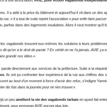
nce à une association,
AVIE, pour Action Vagabonde Indépendante 
s. Il a aidé à la prise du bâtiment et aujourd’hui il vit dans un des
la rue.
» Il a tout de suite rejoint l’association «
pour enfin faire passer
ue, parfois dans des logements insalubres. Alors il veut montrer qu’il f
ue les vagabonds trouvent eux-mêmes les solutions à leurs problème
s dit qu’on a le droit de parole ? En vérité on ne l’a jamais. AVIE ça
aire grandir nos idées.
«
 parole directement aux services de la préfecture. Suite à la réquisit
ées
. Ils ont pu confronter leur expérience de la rue aux chiffres des
assent au bout d’un moment à force d’avoir des refus
, s’indigne Yanni
r dix fois dans la journée pour ne rien trouver.
«
déjà un peu
amélioré la vie des vagabonds tarbais
en ayant fait enten
âtiment, pour emmener AVIE encore plus loin.