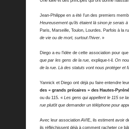
Une idée et des principes qui ont donné naissa
Jean-Philippe en a été l’un des premiers membre
Heureusement qu’ils étaient là sinon je serais à 
Paris, Marseille, Toulon, Lourdes. Parfois à la r
de vie ou de mort, surtout l’hiver
. »
Diego a eu l’idée de cette association pour q
que par les gens de la rue,
explique-t-il
. On nou
de la rue. Là des statuts vont nous protéger et f
Yannick et Diego ont déjà pu faire entendre leur
des « grands précaires » des Hautes-Pyrén
ou du 115. «
Les gens qui appellent le 115 se l
rue plutôt que demander un téléphone pour appele
Avec leur association AVIE, ils estiment avoir 
ils réfléchissent déjà à comment racheter ce b