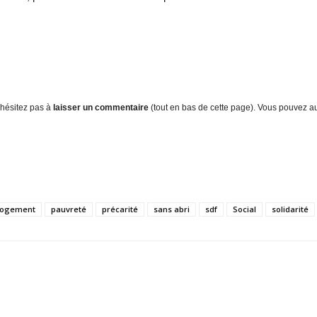
n’hésitez pas à
laisser un commentaire
(tout en bas de cette page). Vous pouvez a
logement
pauvreté
précarité
sans abri
sdf
Social
solidarité