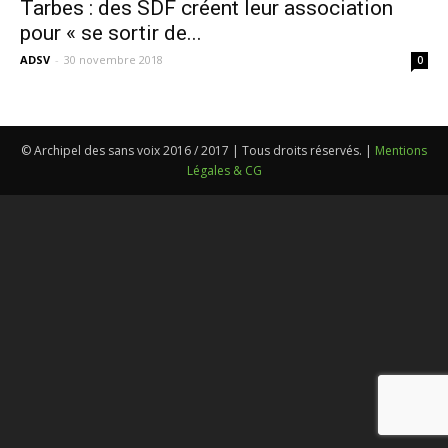
Tarbes : des SDF créent leur association
pour « se sortir de...
ADSV
-
30 novembre 2018
0
© Archipel des sans voix 2016 / 2017 | Tous droits réservés. |
Mentions
Légales & CG