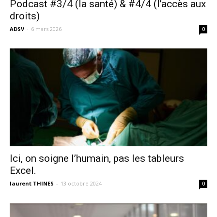
Podcast #3/4 (la santé) & #4/4 (l’accès aux
droits)
ADSV
-
6 mars 2026
0
Ici, on soigne l’humain, pas les tableurs
Excel.
laurent THINES
-
13 octobre 2024
0