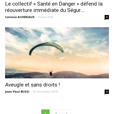
Le collectif « Santé en Danger » défend la
réouverture immédiate du Ségur...
Corinne ACHERIAUX
-
4 août 2020
0
Aveugle et sans droits !
Jean-Paul BUSSI
-
29 novembre 2019
0
1
2