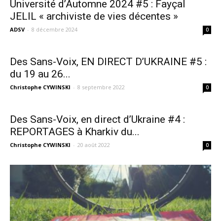
Université d’Automne 2024 #5 : Fayçal
JELIL « archiviste de vies décentes »
ADSV
-
8 décembre 2024
0
Des Sans-Voix, EN DIRECT D’UKRAINE #5 :
du 19 au 26...
Christophe CYWINSKI
-
8 septembre 2022
0
Des Sans-Voix, en direct d’Ukraine #4 :
REPORTAGES à Kharkiv du...
Christophe CYWINSKI
-
20 août 2022
0