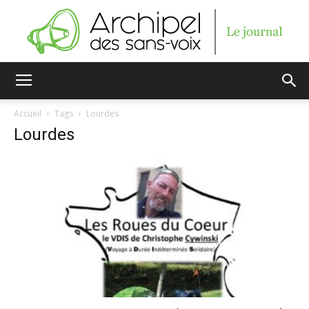
Archipel
Accueil
Tags
Lourdes
Lourdes
des
sans-
voix