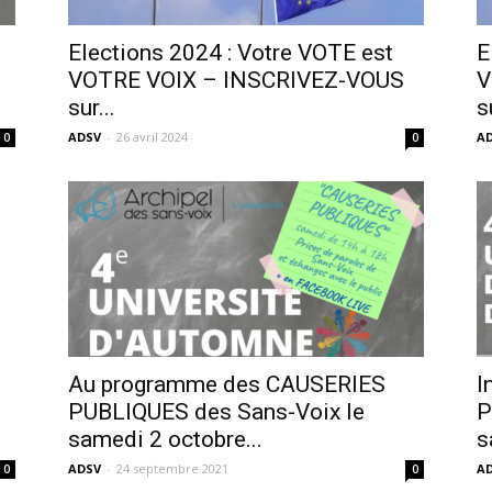
sans-
Elections 2024 : Votre VOTE est
E
VOTRE VOIX – INSCRIVEZ-VOUS
V
sur...
s
ADSV
-
26 avril 2024
A
0
0
voix
Au programme des CAUSERIES
I
PUBLIQUES des Sans-Voix le
P
samedi 2 octobre...
s
ADSV
-
24 septembre 2021
A
0
0