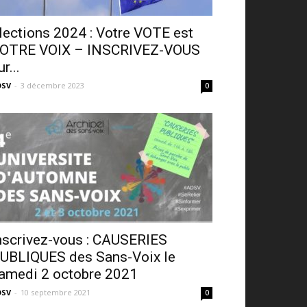
lections 2024 : Votre VOTE est
OTRE VOIX – INSCRIVEZ-VOUS
ur...
DSV
-
3 décembre 2023
0
nscrivez-vous : CAUSERIES
UBLIQUES des Sans-Voix le
amedi 2 octobre 2021
DSV
-
10 septembre 2021
0