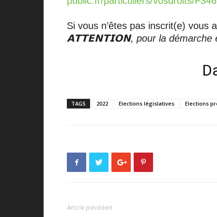
public.fr/particuliers/vosdroits/F34
Si vous n’êtes pas inscrit(e) vous 
𝗔𝗧𝗧𝗘𝗡𝗧𝗜𝗢𝗡, pour la démarch
Da
TAGS
2022
Elections législatives
Elections pr
Article précédent