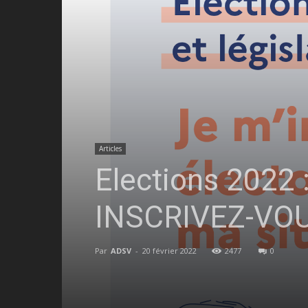
Articles
Elections 2022
INSCRIVEZ-VOUS 
Par
ADSV
-
20 février 2022
2477
0