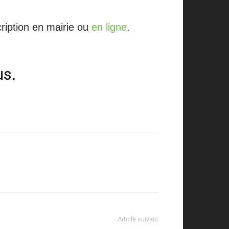
cription en mairie ou
en ligne
.
us.
Article suivant