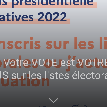
sans-
voix
 : Votre VOTE est VOTR
sur les listes élector