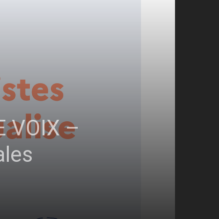
E VOIX –
ales