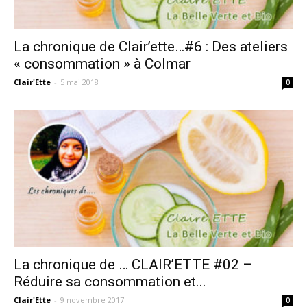
La chronique de Clair’ette…#6 : Des ateliers
« consommation » à Colmar
Clair'Ette
-
5 mai 2018
0
La chronique de … CLAIR’ETTE #02 –
Réduire sa consommation et...
Clair'Ette
-
9 novembre 2017
0