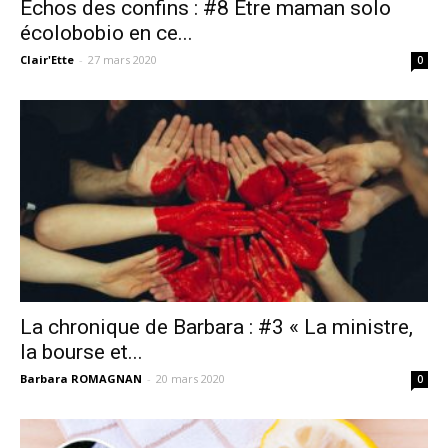
Echos des confins : #8 Etre maman solo
écolobobio en ce...
Clair'Ette
-
27 mars 2020
0
La chronique de Barbara : #3 « La ministre,
la bourse et...
Barbara ROMAGNAN
-
20 mars 2020
0