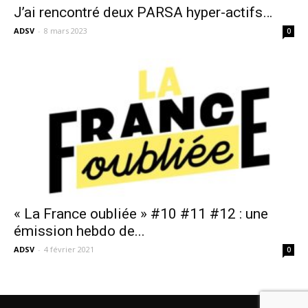
J’ai rencontré deux PARSA hyper-actifs…
ADSV
-
8 mars 2023
0
« La France oubliée » #10 #11 #12 : une
émission hebdo de...
ADSV
-
4 février 2021
0