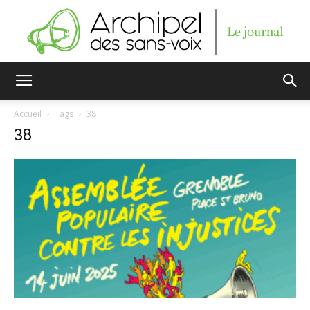
Archipel
Accueil
Tags
38
38
des
sans-
voix