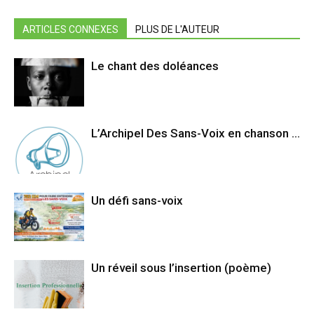
ARTICLES CONNEXES
PLUS DE L'AUTEUR
Le chant des doléances
L’Archipel Des Sans-Voix en chanson …
Un défi sans-voix
Un réveil sous l’insertion (poème)