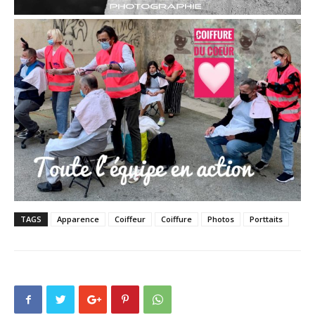
TAGS
Apparence
Coiffeur
Coiffure
Photos
Porttaits