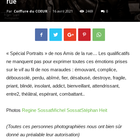
rue
Par
Coiffure du COEUR
-
16 avril 2021
2469
0
« Spécial Portraits » de nos Amis de la rue… Les qualificatifs
ne manquent pas pour exprimer toutes ces émotions prises
sur le vif au fil de nos maraudes : émouvant, complice,
déboussolé, perdu, abîmé, fier, désabusé, destroye, fragile,
priant, blindé, insolant, addict, bienveillant, attendrissant,
entre2, théâtral, espérant, combattant..
Photos
Regine Sossat
Michel Sossat
Stéphan Heit
(Toutes ces personnes photographiées nous ont bien sûr
donné au préalable leur autorisation)