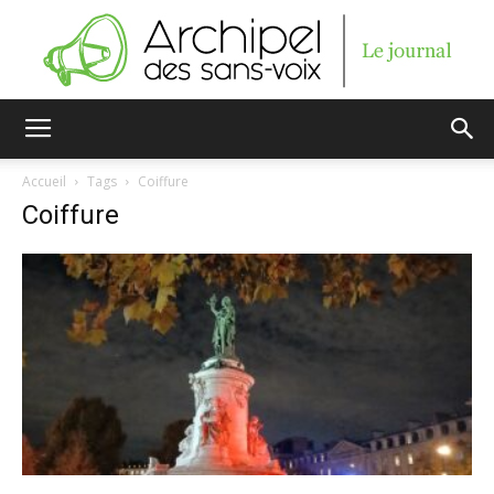
Archipel
Accueil
Tags
Coiffure
Coiffure
des
sans-
voix