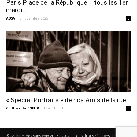
Paris Place de la République – tous les 1er
mardi...
ADSV
-
5 novembre 2025
0
« Spécial Portraits » de nos Amis de la rue
Coiffure du COEUR
-
16 avril 2021
0
© Archipel des sans voix 2016 / 2017 | Tous droits réservés. |
Mentions