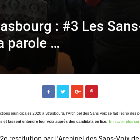
rasbourg : #3 Les Sans
a parole …
tions municipales 2020 à Strasbourg, l’Archipel des Sans Voix se fait l’écho des p
s et fassent entendre leur voix auprès des candidats en lice.
En savoir plus sur l
2e restitution par l’Archipel des Sans-Voix de