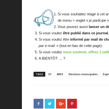
Si vous souhaitez réagir à cet ar
de menu > onglet «
je participe
»
Vous pouvez aussi
lancer un d
Si vous voulez
être publié dans ce journal
Si vous voulez être
informé par mail de cha
par e-mail
» (tout en bas de cette page).
Si vous voulez
nous soutenir, offrez 1 caf
A BIENTÔT … ?
TAGS
67
ARES
Elections municipales
Esp