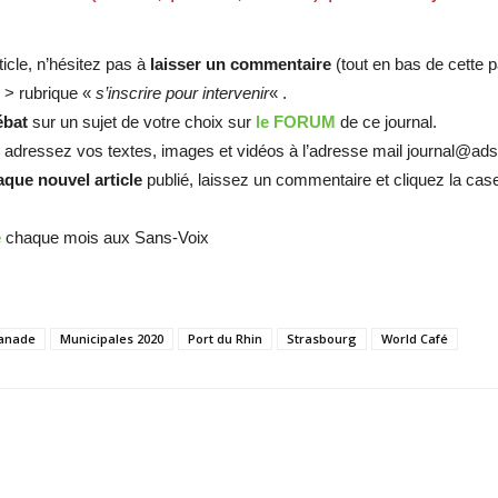
ticle, n’hésitez pas à
laisser un commentaire
(tout en bas de cette p
 > rubrique «
s’inscrire pour intervenir
« .
ébat
sur un sujet de votre choix sur
le FORUM
de ce journal.
, adressez vos textes, images et vidéos à l’adresse mail journal@ads
que nouvel article
publié, laissez un commentaire et cliquez la ca
é
chaque mois aux Sans-Voix
lanade
Municipales 2020
Port du Rhin
Strasbourg
World Café