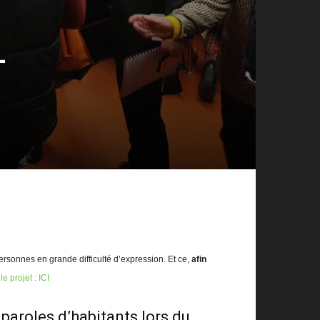
-
ersonnes en grande difficulté d’expression. Et ce,
afin
e projet : ICI
 paroles d’habitants lors du