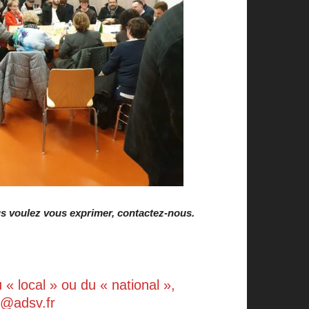
us voulez vous exprimer, contactez-nous.
« local » ou du « national »,
al@adsv.fr