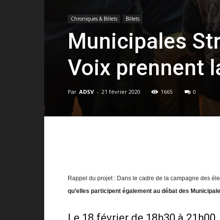
Chroniques & Billets
Billets
Municipales St
Voix prennent l
Par
ADSV
-
21 février 2020
1665
0
Rappel du projet : Dans le cadre de la campagne des élec
qu’elles participent également au débat des Municipale
Le 18 février de 18h30 à 21h00, 