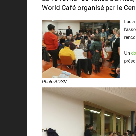
World Café organisé par le Cent
Lucia 
l’asso
rencon
Un
do
prése
Photo ADSV