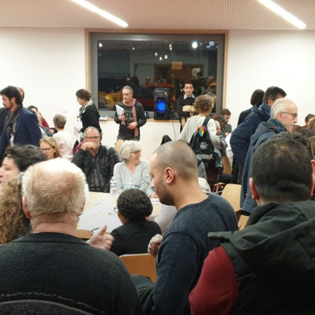
sans-
voix