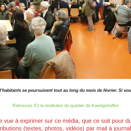
’habitants se poursuivent tout au long du mois de février. Si vo
Retrouvez ICI la restitution du quartier de Koenigshoffen
e vue à exprimer sur ce média, que ce soit pour du 
ibutions (textes, photos, vidéos) par mail à journ