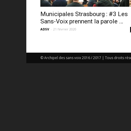
Municipales Strasbourg : #3 Les
Sans-Voix prennent la parole …
ADSV
-
21 février 2020
© Archipel des sans voix 2016 / 2017 | Tous droits rés