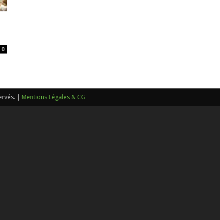
sans-
0
voix
ervés. |
Mentions Légales & CG