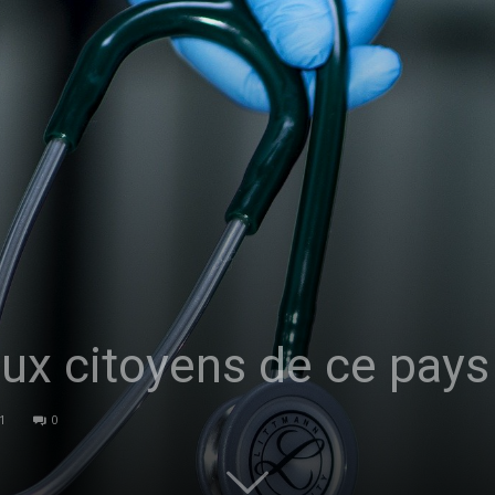
sans-
voix
aux citoyens de ce pays
1
0