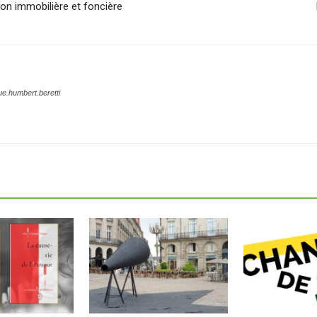
ion immobilière et foncière
e.humbert.beretti