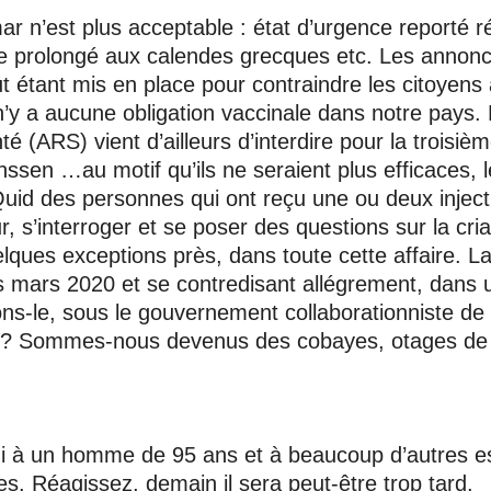
mar n’est plus acceptable : état d’urgence reporté 
te prolongé aux calendes grecques etc. Les annon
t étant mis en place pour contraindre les citoyens 
 n’y a aucune obligation vaccinale dans notre pays. 
ARS) vient d’ailleurs d’interdire pour la troisièm
sen …au motif qu’ils ne seraient plus efficaces, l
Quid des personnes qui ont reçu une ou deux injec
r, s’interroger et se poser des questions sur la cria
ues exceptions près, dans toute cette affaire. La m
s mars 2020 et se contredisant allégrement, dans 
ns-le, sous le gouvernement collaborationniste de
on ? Sommes-nous devenus des cobayes, otages de 
ui à un homme de 95 ans et à beaucoup d’autres es
. Réagissez, demain il sera peut-être trop tard.