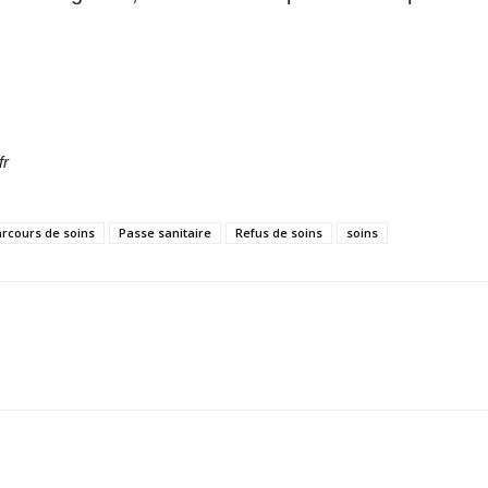
fr
rcours de soins
Passe sanitaire
Refus de soins
soins