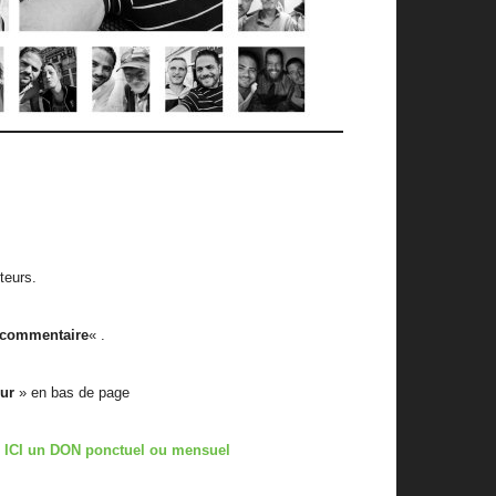
teurs.
 commentaire
« .
eur
» en bas de page
t
ICI un DON ponctuel ou mensuel