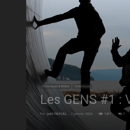
Chroniques & Billets
Chroniques
Les GENS #1 : V
Par
Jelil FAYCAL
-
2 janvier 2024
1497
0