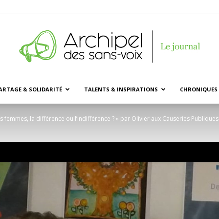
ARTAGE & SOLIDARITÉ
TALENTS & INSPIRATIONS
CHRONIQUES 
Archipel
s femmes, la différence ou l’indifférence ? » par Olivier aux Causeries Publiques.
des