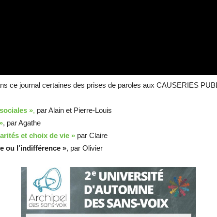
ns ce journal certaines des prises de paroles aux CAUSERIES P
 sociales »
,
par Alain et Pierre-Louis
»
, par Agathe
rités et choix de vie »
par Claire
e ou l’indifférence »
, par Olivier