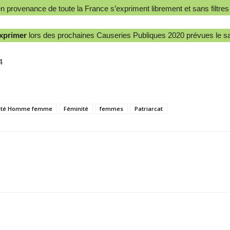
 provenance de toute la France s’expriment librement et sans filtres s
exprimer
lors des prochaines Causeries Publiques 2020 prévues le s
4
lité Homme femme
Féminité
femmes
Patriarcat