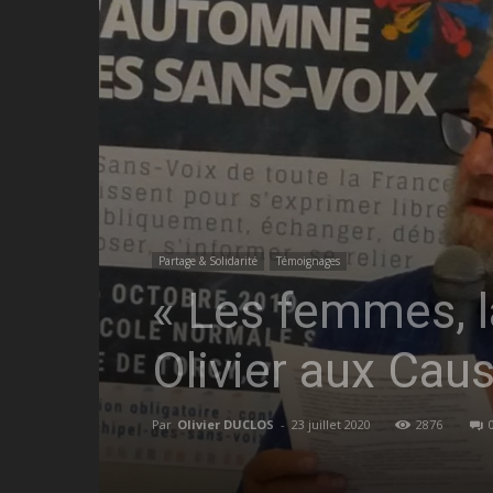
Partage & Solidarité
Témoignages
« Les femmes, la
Olivier aux Cau
Par
Olivier DUCLOS
-
23 juillet 2020
2876