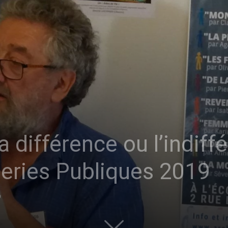
sans-
voix
 différence ou l’indiff
series Publiques 2019
0