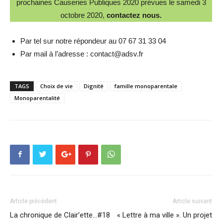
prochaines Causeries Publiques 2020 prévues le samedi 3
octobre 2020,
contactez nous.
Par tel sur notre répondeur au 07 67 31 33 04
Par mail à l’adresse : contact@adsv.fr
TAGS
Choix de vie
Dignité
famille monoparentale
Monoparentalité
Article précédent
Article suivant
La chronique de Clair’ette…#18
« Lettre à ma ville ». Un projet