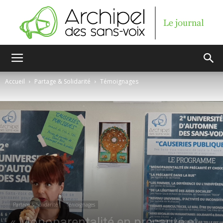
Archipel
Accueil
Partage & Solidarité
Témoignages
des
sans-
voix
Partage & Solidarité
Témoignages
« Monoparentalité en précarité et