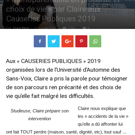
choix de vie » par Claire aux
Causeries Publiques 2019
Par
Clair'Ette
-
17 juillet 2020
2745
0
Aux « CAUSERIES PUBLIQUES » 2019
organisées lors de
l’Université d’Automne des
Sans-Voix
, Claire a pris la parole pour témoigner
de son parcours ren précarité et des choix de
vie qu’elle fait malgré les difficultés.
Claire nous explique que
Studieuse, Claire prépare son
les « accidents de la vie »
intervention
qu’elle a dû affronter lui
ont fait TOUT perdre (maison, santé, dignité, etc), tout sauf …