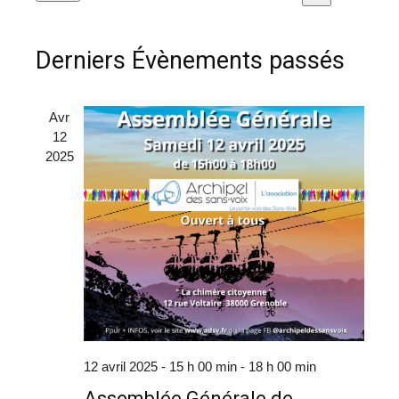
de
Recherche
Sélectionnez
et
vues
une
navigatio
Derniers Évènements passés
date.
Évèn
de
vues
Avr
12
Évèneme
2025
12 avril 2025 - 15 h 00 min
-
18 h 00 min
Assemblée Générale de