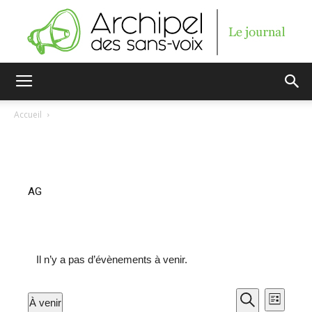
Archipel
Accueil
des
AG
sans-
Il n’y a pas d’évènements à venir.
voix
Navig
Recherc
À venir
Liste