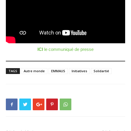
ICI
le communiqué de presse
TAGS
Autre monde
EMMAUS
Initiatives
Solidartié