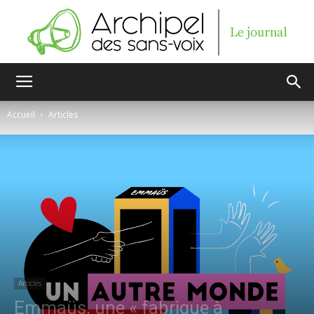
Archipel
Accueil
Articles
des
sans-
voix
Articles
Emmaüs, une « fabrique à