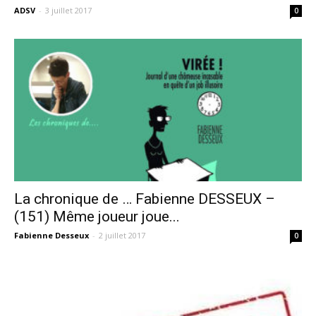
ADSV
-
3 juillet 2017
0
La chronique de … Fabienne DESSEUX –
(151) Même joueur joue...
Fabienne Desseux
-
2 juillet 2017
0