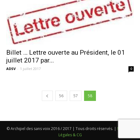
Billet … Lettre ouverte au Président, le 01
juillet 2017 par...
ADSV
-
1 juillet 2017
0
56
57
58
© Archipel des sans voix 2016 / 2017 | Tous droits réservés. |
Mentions
Légales & CG