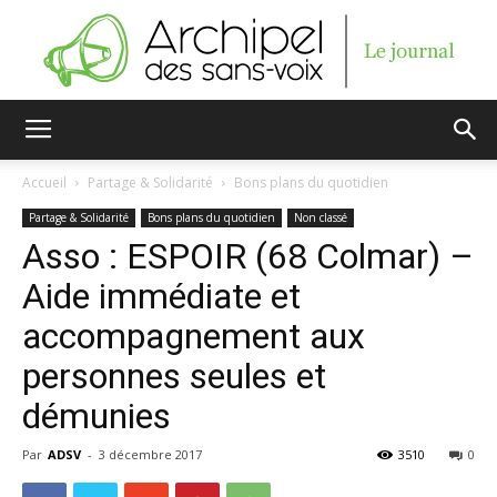
Archipel
Accueil
Partage & Solidarité
Bons plans du quotidien
Partage & Solidarité
Bons plans du quotidien
Non classé
des
Asso : ESPOIR (68 Colmar) –
Aide immédiate et
accompagnement aux
sans-
personnes seules et
démunies
voix
Par
ADSV
-
3 décembre 2017
3510
0