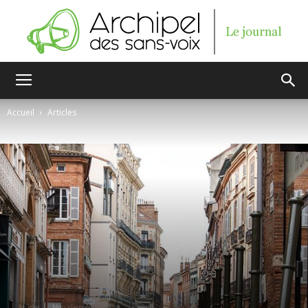
Archipel
Accueil
Articles
des
sans-
voix
Articles
Non classé