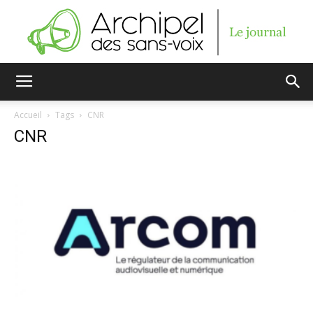
Archipel
Accueil
Tags
CNR
CNR
des
sans-
voix