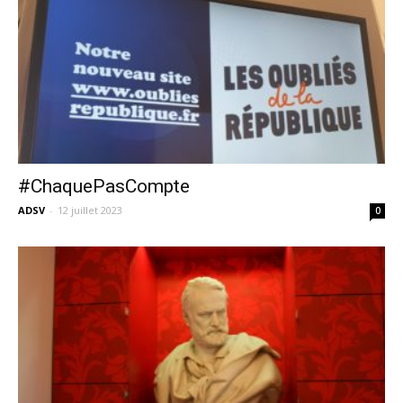
#ChaquePasCompte
ADSV
-
12 juillet 2023
0