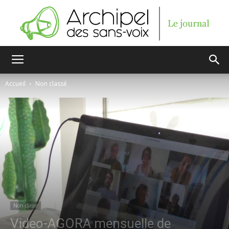
Archipel
Accueil
Non classé
des
sans-
voix
Non classé
Video-AGORA mensuelle de