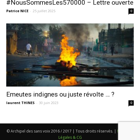
#NousSommesLes570000 – Lettre ouverte
Patrice NICE
-
25 juillet 2025
0
Emeutes indignes ou juste révolte … ?
laurent THINES
-
30 juin 2023
0
© Archipel des sans voix 2016 / 2017 | Tous droits réservés. |
Mentions
Légales & CG