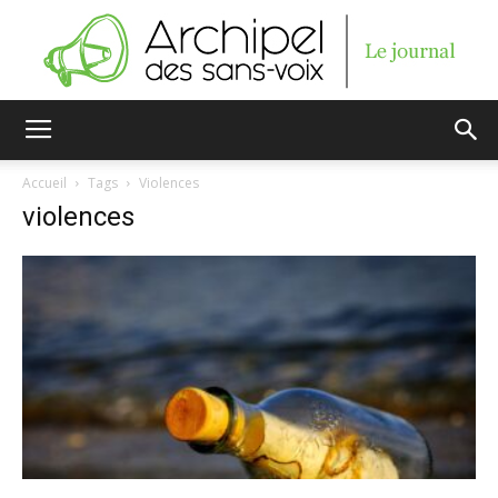
Archipel
Accueil
Tags
Violences
violences
des
sans-
voix