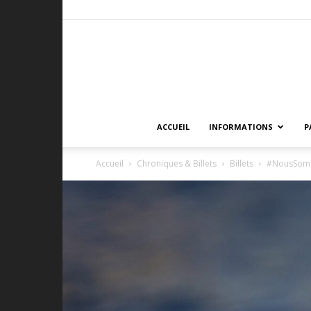
ACCUEIL
INFORMATIONS
P
Accueil
Chroniques & Billets
Billets
#NousSomm