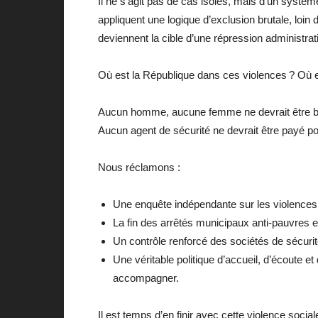
Il ne s’agit pas de cas isolés, mais d’un systèm
appliquent une logique d’exclusion brutale, loin 
deviennent la cible d’une répression administrat
Où est la République dans ces violences ? Où est
Aucun homme, aucune femme ne devrait être battu
Aucun agent de sécurité ne devrait être payé pour f
Nous réclamons :
Une enquête indépendante sur les violences 
La fin des arrêtés municipaux anti-pauvres et
Un contrôle renforcé des sociétés de sécuri
Une véritable politique d’accueil, d’écoute
accompagner.
Il est temps d’en finir avec cette violence socia