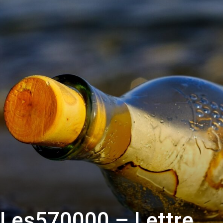
sans-
voix
es570000 – Lettre