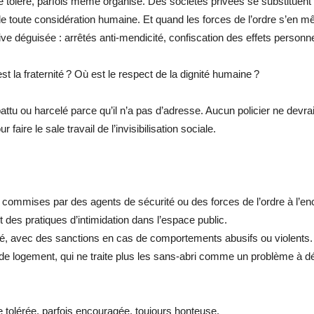
e toléré, parfois même organisé. Des sociétés privées se substituent à
de toute considération humaine. Et quand les forces de l’ordre s’en mêl
ive déguisée : arrêtés anti-mendicité, confiscation des effets personne
 la fraternité ? Où est le respect de la dignité humaine ?
 ou harcelé parce qu’il n’a pas d’adresse. Aucun policier ne devrait 
aire le sale travail de l’invisibilisation sociale.
commises par des agents de sécurité ou des forces de l’ordre à l’en
 des pratiques d’intimidation dans l’espace public.
té, avec des sanctions en cas de comportements abusifs ou violents.
 et de logement, qui ne traite plus les sans-abri comme un problème 
le tolérée, parfois encouragée, toujours honteuse.