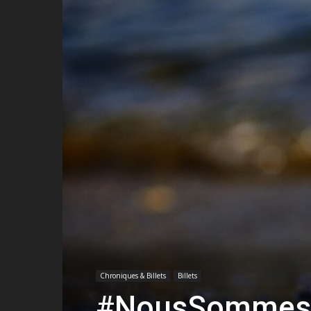
Chroniques & Billets
Billets
#NousSommesL