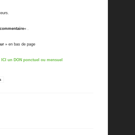
teurs.
 commentaire
« .
eur
» en bas de page
t
ICI un DON ponctuel ou mensuel
s