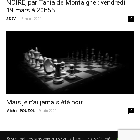
NOIRE, par Tania de Montaigne : vendredi
19 mars à 20h55...
ADSV
-
18 mars 2021
0
Mais je n’ai jamais été noir
Michel POUZOL
-
9 juin 2020
0
© Archipel des sans voix 2016 / 2017 | Tous droits réservés. |
Mentions