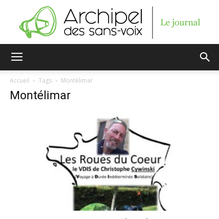
Archipel
Accueil
Tags
Montélimar
Montélimar
des
sans-
voix